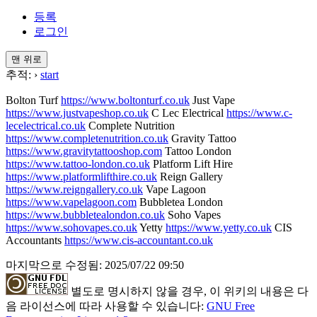
등록
로그인
맨 위로
추적:
›
start
Bolton Turf
https://www.boltonturf.co.uk
Just Vape
https://www.justvapeshop.co.uk
C Lec Electrical
https://www.c-
lecelectrical.co.uk
Complete Nutrition
https://www.completenutrition.co.uk
Gravity Tattoo
https://www.gravitytattooshop.com
Tattoo London
https://www.tattoo-london.co.uk
Platform Lift Hire
https://www.platformlifthire.co.uk
Reign Gallery
https://www.reigngallery.co.uk
Vape Lagoon
https://www.vapelagoon.com
Bubbletea London
https://www.bubbletealondon.co.uk
Soho Vapes
https://www.sohovapes.co.uk
Yetty
https://www.yetty.co.uk
CIS
Accountants
https://www.cis-accountant.co.uk
마지막으로 수정됨: 2025/07/22 09:50
별도로 명시하지 않을 경우, 이 위키의 내용은 다
음 라이선스에 따라 사용할 수 있습니다:
GNU Free